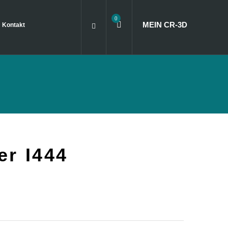
0
MEIN CR
‑
3D
Kontakt
er I444