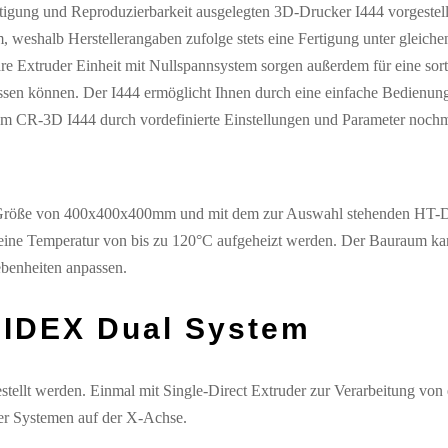
igung und Reproduzierbarkeit ausgelegten 3D-Drucker I444 vorgestell
, weshalb Herstellerangaben zufolge stets eine Fertigung unter gleich
re Extruder Einheit mit Nullspannsystem sorgen außerdem für eine sor
rlassen können. Der I444 ermöglicht Ihnen durch eine einfache Bedienu
m CR-3D I444 durch vordefinierte Einstellungen und Parameter nochmal
 Größe von 400x400x400mm und mit dem zur Auswahl stehenden HT-D
f eine Temperatur von bis zu 120°C aufgeheizt werden. Der Bauraum k
benheiten anpassen.
r IDEX Dual System
stellt werden. Einmal mit Single-Direct Extruder zur Verarbeitung vo
er Systemen auf der X-Achse.