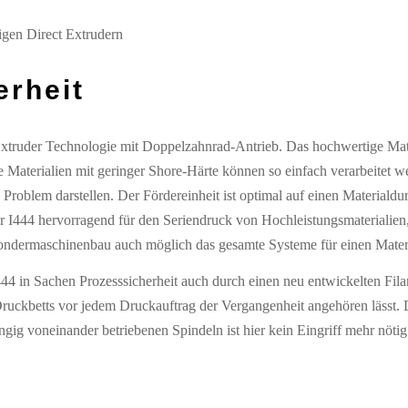
gen Direct Extrudern
erheit
xtruder Technologie mit Doppelzahnrad-Antrieb. Das hochwertige Mate
le Materialien mit geringer Shore-Härte können so einfach verarbeitet
 Problem darstellen. Der Fördereinheit ist optimal auf einen Materiald
er I444 hervorragend für den Seriendruck von Hochleistungsmaterialien,
ondermaschinenbau auch möglich das gesamte Systeme für einen Mater
44 in Sachen Prozesssicherheit auch durch einen neu entwickelten Fil
 Druckbetts vor jedem Druckauftrag der Vergangenheit angehören lässt
ig voneinander betriebenen Spindeln ist hier kein Eingriff mehr nötig