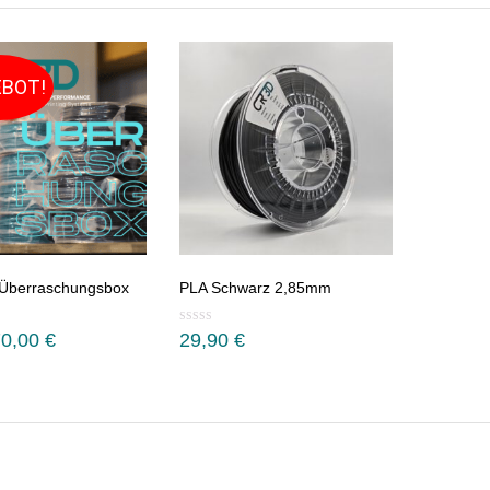
BOT!
 Überraschungsbox
PLA Schwarz 2,85mm
rsprünglicher
Aktueller
70,00
€
29,90
€
reis
Preis
ar:
ist:
4,90 €
70,00 €.