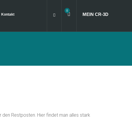
0
MEIN CR
‑
3D
Kontakt
r den Restposten. Hier findet man alles stark