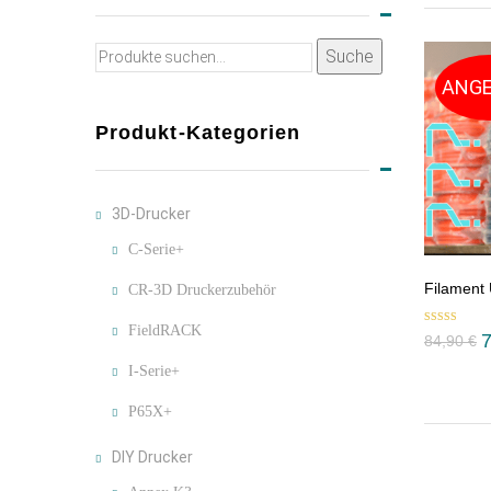
Suche
Suche
nach:
ANGE
Produkt-Kategorien
3D-Drucker
C-Serie+
Filament
CR-3D Druckerzubehör
FieldRACK
Bewertet mit
U
84,90
€
5.00
von 5
P
I-Serie+
w
P65X+
8
DIY Drucker