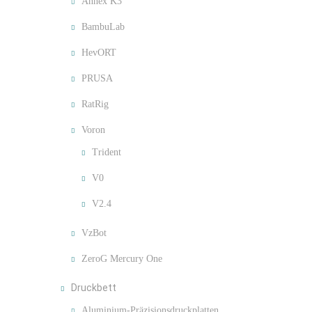
Annex K3
BambuLab
HevORT
PRUSA
RatRig
Voron
Trident
V0
V2.4
VzBot
ZeroG Mercury One
Druckbett
Aluminium-Präzisionsdruckplatten