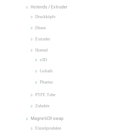
Hotends / Extruder
Druckköpfe
Düsen
Extruder
Hotend
e3D
Goliath
Phaetus
PTFE Tube
Zubehör
MagnetiCR swap
Einzelprodukte