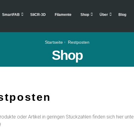
SmartFAB
SliCR-3D
Filamente
Shop
Über
Blog
Startseite
Restposten
Shop
stposten
rodukte oder Artikel in geringen Stückzahlen finden sich hier unte
!