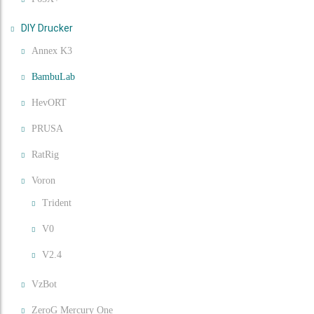
DIY Drucker
Annex K3
BambuLab
HevORT
PRUSA
RatRig
Voron
Trident
V0
V2.4
VzBot
ZeroG Mercury One