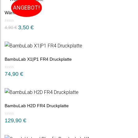
ANGEBOT!
Wärmeleitpaste
Ursprünglicher
Aktueller
3,50
€
4,90
€
Preis
Preis
war:
ist:
4,90 €
3,50 €.
BambuLab X1|P1 FR4 Druckplatte
74,90
€
BambuLab H2D FR4 Druckplatte
129,90
€