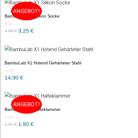
6,90 €
4,90 €.
ANGEBOT!
BambuLab X1 Silikon Socke
3,25
€
4,90
€
BambuLab X1 Hotend Gehärteter Stahl
14,90
€
ANGEBOT!
BambuLab X1 Halteklammer
Ursprünglicher
Aktueller
1,90
€
2,90
€
Preis
Preis