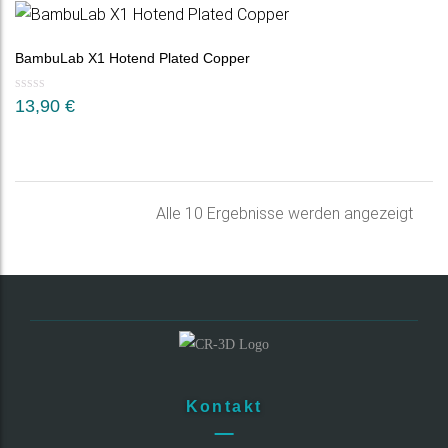
war:
ist:
2,90 €
1,90 €.
BambuLab X1 Hotend Plated Copper
13,90
€
Nac
Alle 10 Ergebnisse werden angezeigt
Belie
sorti
Kontakt