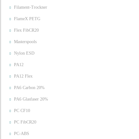
Filament-Trockner
FlameX PETG
Flex FibCR20
Masterspools
Nylon ESD
PA12
PA12 Flex
PA6 Carbon 20%
PA6 Glasfaser 20%
PC CF10
PC FibCR20
PC-ABS