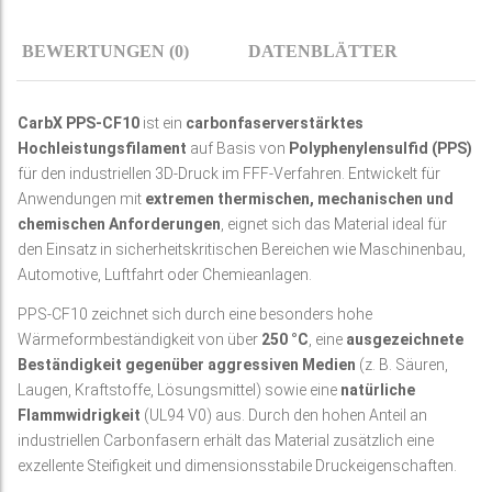
BEWERTUNGEN (0)
DATENBLÄTTER
CarbX PPS-CF10
ist ein
carbonfaserverstärktes
Hochleistungsfilament
auf Basis von
Polyphenylensulfid (PPS)
für den industriellen 3D-Druck im FFF-Verfahren. Entwickelt für
Anwendungen mit
extremen thermischen, mechanischen und
chemischen Anforderungen
, eignet sich das Material ideal für
den Einsatz in sicherheitskritischen Bereichen wie Maschinenbau,
Automotive, Luftfahrt oder Chemieanlagen.
PPS-CF10 zeichnet sich durch eine besonders hohe
Wärmeformbeständigkeit von über
250 °C
, eine
ausgezeichnete
Beständigkeit gegenüber aggressiven Medien
(z. B. Säuren,
Laugen, Kraftstoffe, Lösungsmittel) sowie eine
natürliche
Flammwidrigkeit
(UL94 V0) aus. Durch den hohen Anteil an
industriellen Carbonfasern erhält das Material zusätzlich eine
exzellente Steifigkeit und dimensionsstabile Druckeigenschaften.