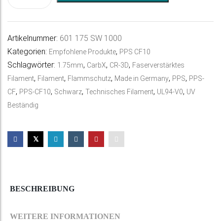
CF10
l
Schwarz
t
Menge
e
Artikelnummer:
601 175 SW 1000
r
Kategorien:
,
Empfohlene Produkte
PPS CF10
n
Schlagwörter:
,
,
,
1.75mm
CarbX
CR-3D
Faserverstärktes
a
,
,
,
,
,
Filament
Filament
Flammschutz
Made in Germany
PPS
PPS-
t
,
,
,
,
,
CF
PPS-CF10
Schwarz
Technisches Filament
UL94-V0
UV
i
Beständig
v
e
:
BESCHREIBUNG
WEITERE INFORMATIONEN