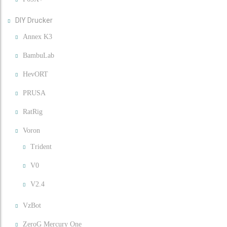
DIY Drucker
Annex K3
BambuLab
HevORT
PRUSA
RatRig
Voron
Trident
V0
V2.4
VzBot
ZeroG Mercury One