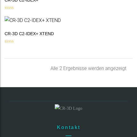
CR-3D C2-IDEX+
Bewertet mit
5.00
von 5
CR-3D C2-IDEX+ XTEND
Bewertet mit
5.00
von 5
Nac
Alle 2 Ergebnisse werden angezeigt
Belie
sorti
Kontakt