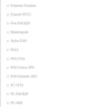
Filament-Trockner
FlameX PETG
Flex FibCR20
Masterspools
Nylon ESD
PA12
PA12 Flex
PA6 Carbon 20%
PA6 Glasfaser 20%
PC CF10
PC FibCR20
PC-ABS