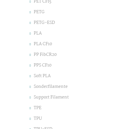
PET CF15
PETG
PETG-ESD
PLA
PLA CF10
PP FibCR20
PPS CF10
Soft PLA
Sonderfilamente
Support Filament
TPE
TPU