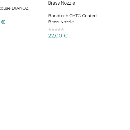
tdüse DIANOZ
Bondtech CHT® Coated
0
€
Brass Nozzle
22,00
€