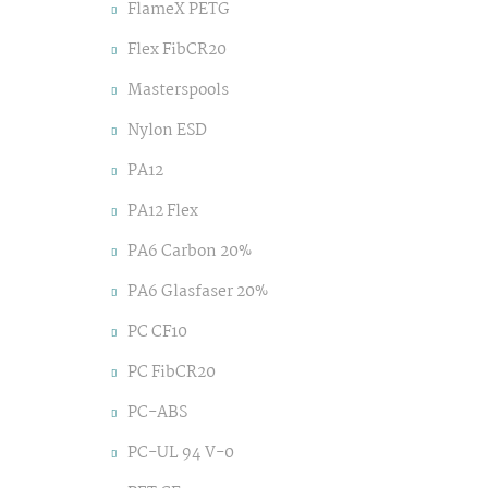
FlameX PETG
Flex FibCR20
Masterspools
Nylon ESD
PA12
PA12 Flex
PA6 Carbon 20%
PA6 Glasfaser 20%
PC CF10
PC FibCR20
PC-ABS
PC-UL 94 V-0