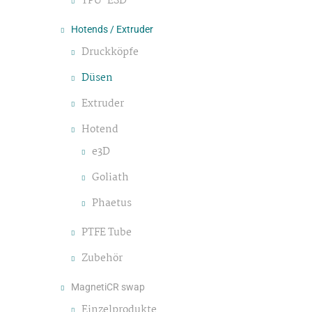
TPU-ESD
Hotends / Extruder
Druckköpfe
Düsen
Extruder
Hotend
e3D
Goliath
Phaetus
PTFE Tube
Zubehör
MagnetiCR swap
Einzelprodukte