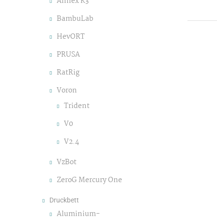
Annex K3
BambuLab
HevORT
PRUSA
RatRig
Voron
Trident
V0
V2.4
VzBot
ZeroG Mercury One
Druckbett
Aluminium-