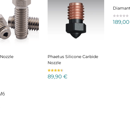
Diaman
189,0
 Nozzle
Phaetus Silicone Carbide
Nozzle
Bewertet
89,90
€
mit
4.50
von 5
6