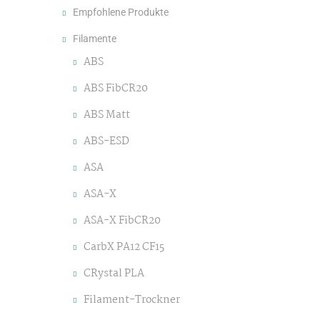
Empfohlene Produkte
Filamente
ABS
ABS FibCR20
ABS Matt
ABS-ESD
ASA
ASA-X
ASA-X FibCR20
CarbX PA12 CF15
CRystal PLA
Filament-Trockner