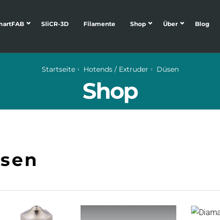
martFAB
SliCR-3D
Filamente
Shop
Über
Blog
Startseite
Hotends / Extruder
Düsen
Shop
sen