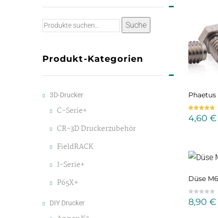
Suche
Suche
nach:
Produkt-Kategorien
Phaetus
3D-Drucker
C-Serie+
Bewertet mit
4,60
€
5.00
von 5
CR-3D Druckerzubehör
FieldRACK
I-Serie+
Düse M
P65X+
8,90
€
DIY Drucker