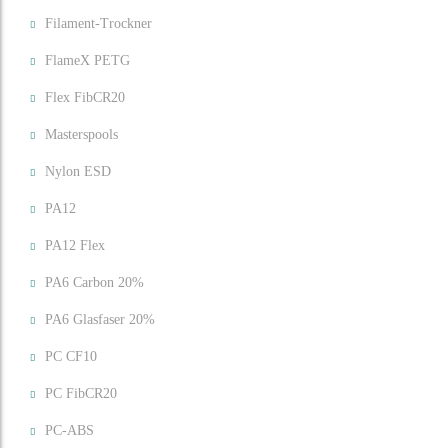
Filament-Trockner
FlameX PETG
Flex FibCR20
Masterspools
Nylon ESD
PA12
PA12 Flex
PA6 Carbon 20%
PA6 Glasfaser 20%
PC CF10
PC FibCR20
PC-ABS