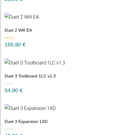
Duet 2 Wifi EA
Bewertet mit
165,90
€
5.00
von 5
Duet 3 Toolboard 1LC v1.3
54,90
€
Duet 3 Expansion 1XD