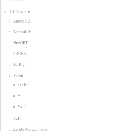
DIY Drucker
Annex K3
BambuLab
HevORT
PRUSA
RatRig
Voron
Trident
V0
V2.4
VzBot
ZeroG Mercury One