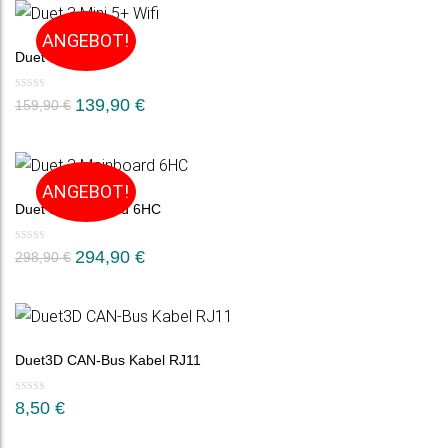
ANGEBOT!
Duet 3 Mini 5+
139,90
€
159,90
€
ANGEBOT!
Duet 3 Mainboard 6HC
Ursprünglicher
Aktueller
294,90
€
298,90
€
Preis
Preis
war:
ist:
298,90 €
294,90 €.
Duet3D CAN-Bus Kabel RJ11
8,50
€