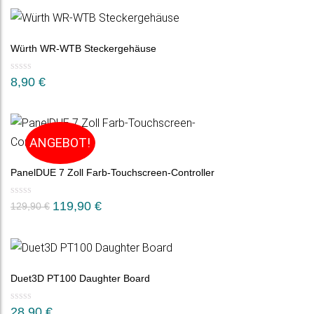
war:
ist:
179,00 €
159,90 €.
Würth WR-WTB Steckergehäuse
8,90
€
ANGEBOT!
PanelDUE 7 Zoll Farb-Touchscreen-Controller
Ursprünglicher
Aktueller
119,90
€
129,90
€
Preis
Preis
war:
ist:
129,90 €
119,90 €.
Duet3D PT100 Daughter Board
28,90
€