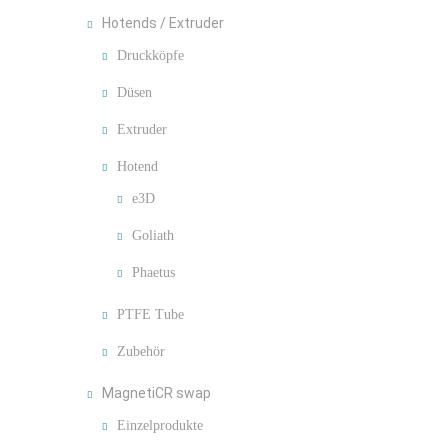
Hotends / Extruder
Druckköpfe
Düsen
Extruder
Hotend
e3D
Goliath
Phaetus
PTFE Tube
Zubehör
MagnetiCR swap
Einzelprodukte