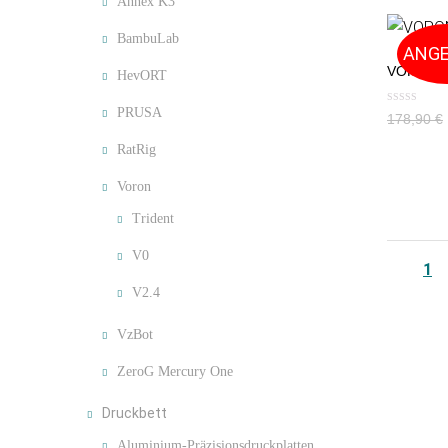
Annex K3
BambuLab
ANGE
VORON 2.
HevORT
PRUSA
178,90
€
RatRig
Voron
Trident
V0
1
V2.4
VzBot
ZeroG Mercury One
Druckbett
Aluminium-Präzisionsdruckplatten