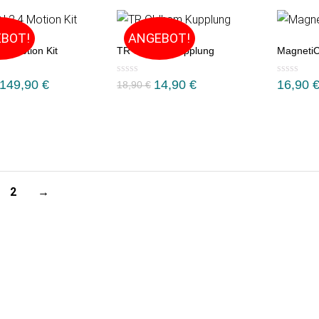
BOT!
ANGEBOT!
4 Motion Kit
TR Oldham Kupplung
MagnetiC
Ursprünglicher
Aktueller
149,90
€
14,90
€
16,90
18,90
€
Preis
Preis
war:
ist:
18,90 €
14,90 €.
2
→