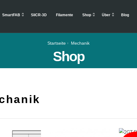
SmartFAB
SliCR-3D
Filamente
Shop
Über
Blog
Startseite
Mechanik
Shop
chanik