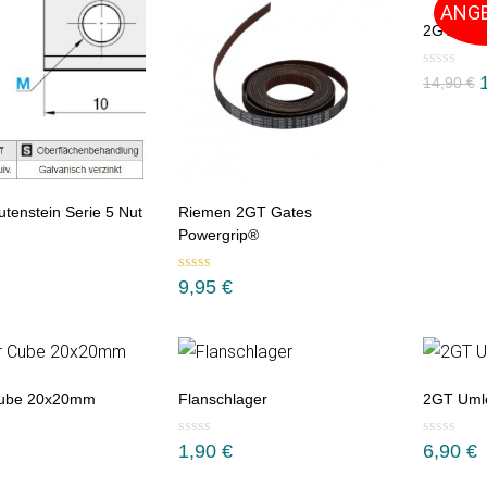
ANG
2GT Pull
14,90
€
tenstein Serie 5 Nut
Riemen 2GT Gates
Powergrip®
Bewertet mit
9,95
€
5.00
von 5
Cube 20x20mm
Flanschlager
2GT Umle
1,90
€
6,90
€