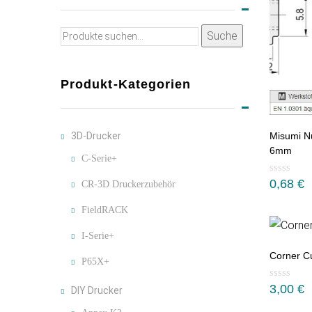
Suche
Suche
nach:
Produkt-Kategorien
3D-Drucker
Misumi Nu
6mm
C-Serie+
0,68
€
CR-3D Druckerzubehör
FieldRACK
I-Serie+
Corner 
P65X+
3,00
€
DIY Drucker