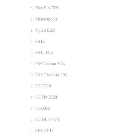
Flex FibCR20
Masterspools
Nylon ESD
PA12
PA12 Flex
PA6 Carbon 20%
PA6 Glasfaser 20%
PC CF10
PC FibCR20
PC-ABS
PC-UL 94 V-0
PET CF15