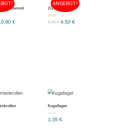
EBOT!
ANGEBOT!
eys geklemmt
2GT Pulleys
Bewertet mit
10,90
€
4,50
€
5,90
€
5.00
von 5
nkrollen
Kugellager
1,35
€