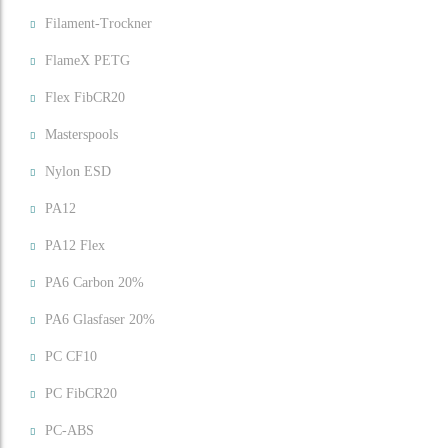
Filament-Trockner
FlameX PETG
Flex FibCR20
Masterspools
Nylon ESD
PA12
PA12 Flex
PA6 Carbon 20%
PA6 Glasfaser 20%
PC CF10
PC FibCR20
PC-ABS