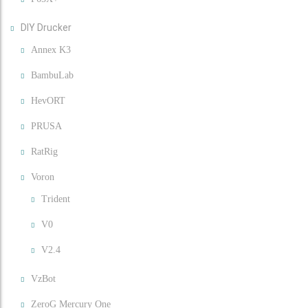
DIY Drucker
Annex K3
BambuLab
HevORT
PRUSA
RatRig
Voron
Trident
V0
V2.4
VzBot
ZeroG Mercury One