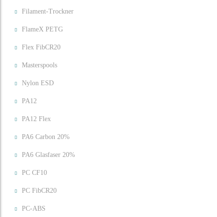
Filament-Trockner
FlameX PETG
Flex FibCR20
Masterspools
Nylon ESD
PA12
PA12 Flex
PA6 Carbon 20%
PA6 Glasfaser 20%
PC CF10
PC FibCR20
PC-ABS