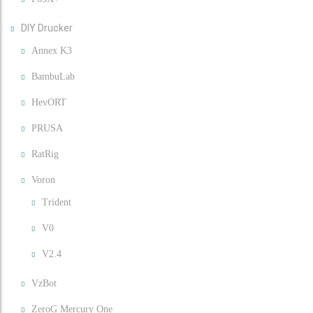
DIY Drucker
Annex K3
BambuLab
HevORT
PRUSA
RatRig
Voron
Trident
V0
V2.4
VzBot
ZeroG Mercury One