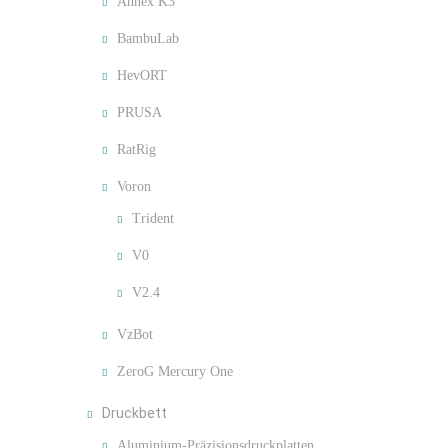
Annex K3
BambuLab
HevORT
PRUSA
RatRig
Voron
Trident
V0
V2.4
VzBot
ZeroG Mercury One
Druckbett
Aluminium-Präzisionsdruckplatten