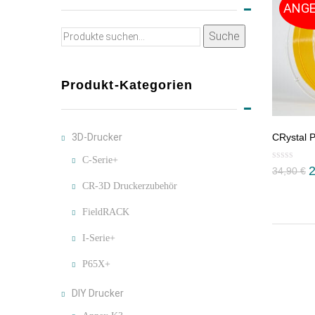
ANGE
Suche
Suche
nach:
Produkt-Kategorien
3D-Drucker
CRystal 
C-Serie+
34,90
€
CR-3D Druckerzubehör
FieldRACK
I-Serie+
P65X+
DIY Drucker