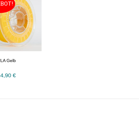
BOT!
PLA Gelb
24,90
€