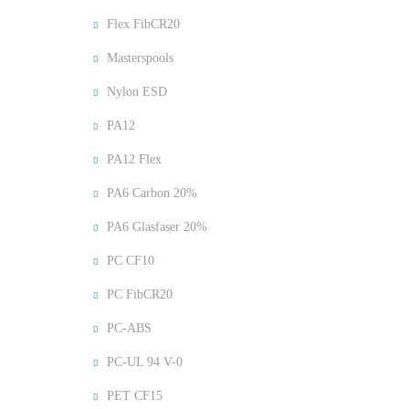
Flex FibCR20
Masterspools
Nylon ESD
PA12
PA12 Flex
PA6 Carbon 20%
PA6 Glasfaser 20%
PC CF10
PC FibCR20
PC-ABS
PC-UL 94 V-0
PET CF15