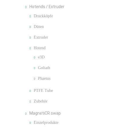
Hotends / Extruder
Druckköpfe
Düsen
Extruder
Hotend
e3D
Goliath
Phaetus
PTFE Tube
Zubehör
MagnetiCR swap
Einzelprodukte