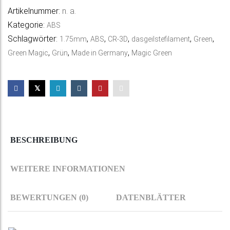
Artikelnummer:
n. a.
r
Kategorie:
ABS
n
Schlagwörter:
,
,
,
,
,
1.75mm
ABS
CR-3D
dasgeilstefilament
Green
a
,
,
,
Green Magic
Grün
Made in Germany
Magic Green
t
i
v
e
:
BESCHREIBUNG
WEITERE INFORMATIONEN
BEWERTUNGEN (0)
DATENBLÄTTER