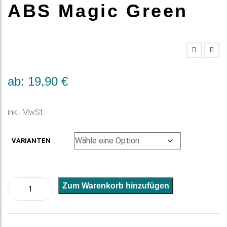
ABS Magic Green
ab:
19,90
€
inkl. MwSt.
VARIANTEN
ABS
A
Zum Warenkorb hinzufügen
Magic
l
Green
t
Menge
e