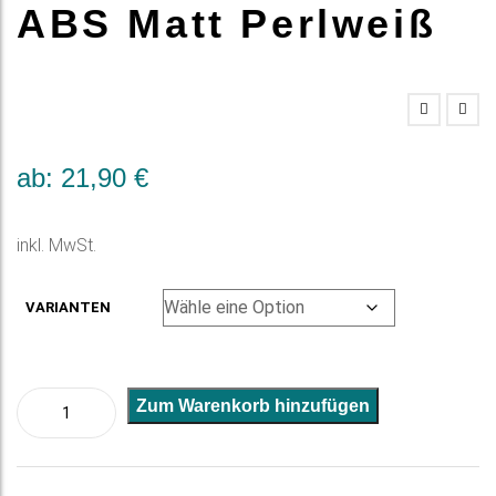
ABS Matt Perlweiß
ab:
21,90
€
inkl. MwSt.
VARIANTEN
ABS
A
Zum Warenkorb hinzufügen
Matt
l
Perlweiß
t
Menge
e