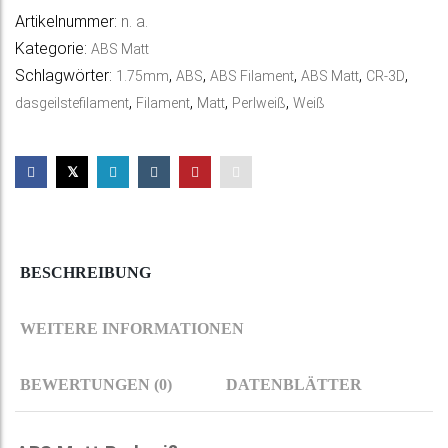
Artikelnummer:
n. a.
r
Kategorie:
ABS Matt
n
Schlagwörter:
,
,
,
,
,
1.75mm
ABS
ABS Filament
ABS Matt
CR-3D
a
,
,
,
,
dasgeilstefilament
Filament
Matt
Perlweiß
Weiß
t
i
v
e
:
BESCHREIBUNG
WEITERE INFORMATIONEN
BEWERTUNGEN (0)
DATENBLÄTTER