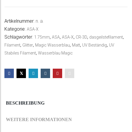
Wasserblau
t
Magic
e
Artikelnummer:
n. a.
Menge
r
Kategorie:
ASA-X
n
Schlagwörter:
,
,
,
,
,
1.75mm
ASA
ASA-X
CR-3D
dasgeilstefilament
a
,
,
,
,
,
Filament
Glitter
Magic Wasserblau
Matt
UV Beständig
UV
t
,
Stabiles Filament
Wasserblau Magic
i
v
e
:
BESCHREIBUNG
WEITERE INFORMATIONEN