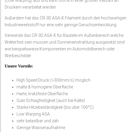
(Low Warping) aus und kann somit in einer großen Vielzahl an
Druckern verarbeitet werden.
Außerdem hat das CR-3D ASA-X Filament durch den hochwertigen
Industriewerkstoff nur eine sehr geringe Geruchsentwicklung
Verwende das CR-3D ASA-X für Bauteile im Außenbereich welche
Wetterfest sein müssen und Sonneneinstrahlung ausgesetzt sind
wie beispielsweise Komponenten im Automobilbereich oder
Werbeschilder.
Unsere Vorteile:
High Speed Druck (>300mm/s) möglich
matte & homogene Oberfläche
Harte, kratzfeste Oberfläche
Gute Schlagfestigkeit (auch bei Kälte)
Starke Hitzebeständigkeit (bis über 100°C)
Low Warping ASA
sehr belastbar und zäh
Geringe Wasseraufnahme