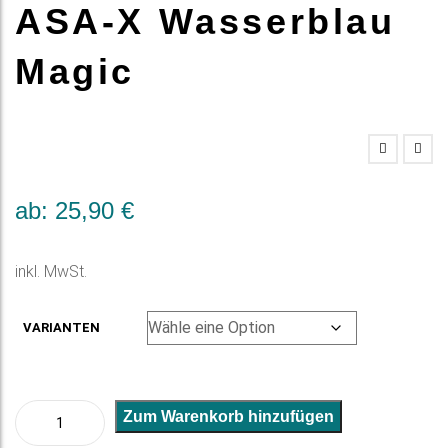
ASA-X Wasserblau
Magic
ab:
25,90
€
inkl. MwSt.
VARIANTEN
ASA-
A
Zum Warenkorb hinzufügen
X
l