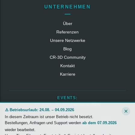
UNTERNEHMEN
Über
Referenzen
Unsere Netzwerke
Blog
CR‑3D Community
Kontakt
Karriere
EVENTS:
17. NOV - 20. NOV
Formnext 2026
⚠️ Betriebsurlaub: 24.08. – 04.09.2026
In diesem Zeitraum ist unser Betrieb nicht besetzt.
Impressum
Datenschutzerklärung
AGB
Bestellungen, Anfragen und Support werden
ab dem 07.09.2026
Widerrufsbelehrung
wieder bearbeitet.