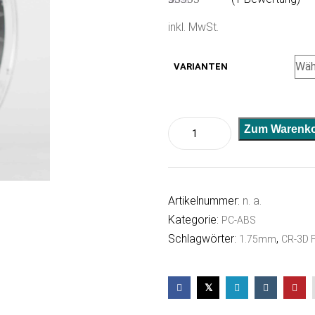
Bewertet mit
1
inkl. MwSt.
5.00
von 5,
basierend auf
Kundenbewe
rtung
VARIANTEN
PC-
Zum Warenko
ABS
Schwarz
Menge
Artikelnummer:
n. a.
Kategorie:
PC-ABS
Schlagwörter:
,
1.75mm
CR-3D F