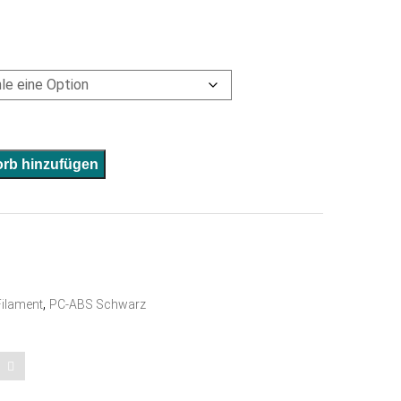
A
rb hinzufügen
l
t
e
r
n
,
ilament
PC-ABS Schwarz
a
t
i
v