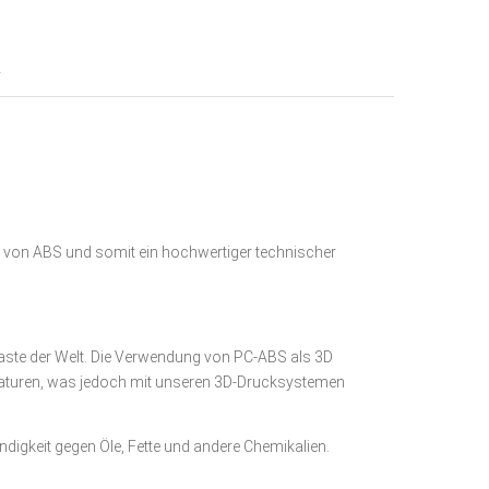
e
:
R
ät von ABS und somit ein hochwertiger technischer
laste der Welt. Die Verwendung von PC-ABS als 3D
eraturen, was jedoch mit unseren 3D-Drucksystemen
gkeit gegen Öle, Fette und andere Chemikalien.