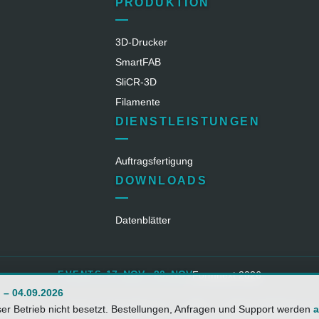
PRODUKTION
3D-Drucker
SmartFAB
SliCR‑3D
Filamente
DIENSTLEISTUNGEN
Auftragsfertigung
DOWNLOADS
Datenblätter
17. NOV - 20. NOV
EVENTS:
Formnext 2026
. – 04.09.2026
mpressum
Datenschutzerklärung
AGB
Widerrufsbelehrung
ser Betrieb nicht besetzt. Bestellungen, Anfragen und Support werden
a