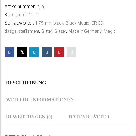
Artikelnummer:
n. a.
r
Kategorie:
PETG
n
Schlagwörter:
,
,
,
,
1.75mm
black
Black Magic
CR-3D
a
,
,
,
,
dasgeilstefilament
Glitter
Glitzer
Made in Germany
Magic
t
i
v
e
:
BESCHREIBUNG
WEITERE INFORMATIONEN
BEWERTUNGEN (0)
DATENBLÄTTER