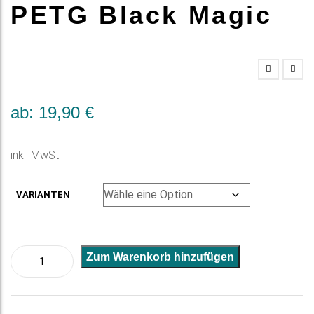
PETG Black Magic
ab:
19,90
€
inkl. MwSt.
VARIANTEN
PETG
A
Zum Warenkorb hinzufügen
Black
l
Magic
t
Menge
e