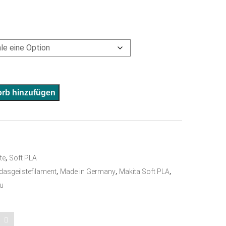
A
rb hinzufügen
l
t
e
r
,
te
Soft PLA
n
,
,
,
dasgeilstefilament
Made in Germany
Makita Soft PLA
a
u
t
i
v