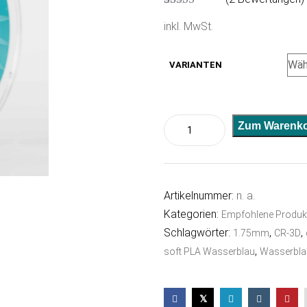
Bewertet mit
2
inkl. MwSt.
5.00
von 5,
basierend auf
Kundenbewe
rtungen
VARIANTEN
Soft
Zum Warenko
PLA
Wasserblau
Menge
Artikelnummer:
n. a.
Kategorien:
Empfohlene Produk
Schlagwörter:
,
,
1.75mm
CR-3D
,
soft PLA Wasserblau
Wasserbla