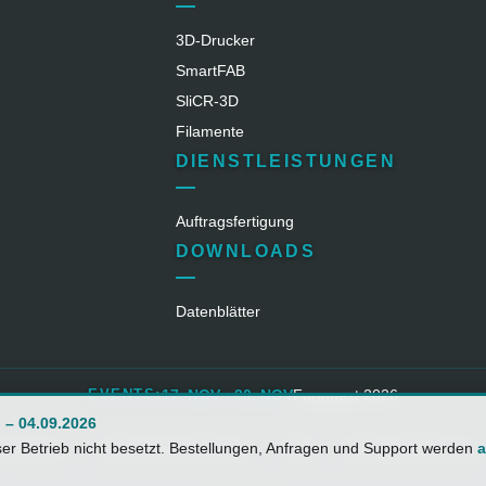
3D-Drucker
SmartFAB
SliCR‑3D
Filamente
DIENSTLEISTUNGEN
Auftragsfertigung
DOWNLOADS
Datenblätter
17. NOV - 20. NOV
EVENTS:
Formnext 2026
. – 04.09.2026
mpressum
Datenschutzerklärung
AGB
Widerrufsbelehrung
ser Betrieb nicht besetzt. Bestellungen, Anfragen und Support werden
a