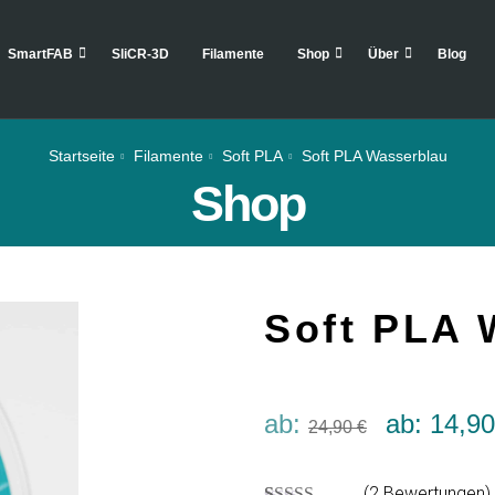
SmartFAB
SliCR-3D
Filamente
Shop
Über
Blog
Startseite
Filamente
Soft PLA
Soft PLA Wasserblau
Shop
Soft PLA 
ab:
ab:
14,9
24,90
€
(
2
Bewertungen)