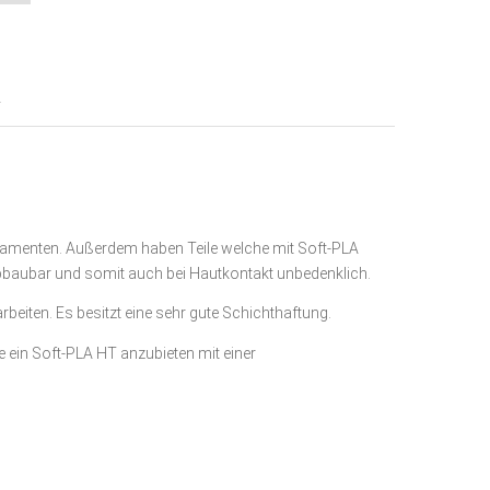
e
:
R
Filamenten. Außerdem haben Teile welche mit Soft-PLA
abbaubar und somit auch bei Hautkontakt unbedenklich.
beiten. Es besitzt eine sehr gute Schichthaftung.
e ein Soft-PLA HT anzubieten mit einer