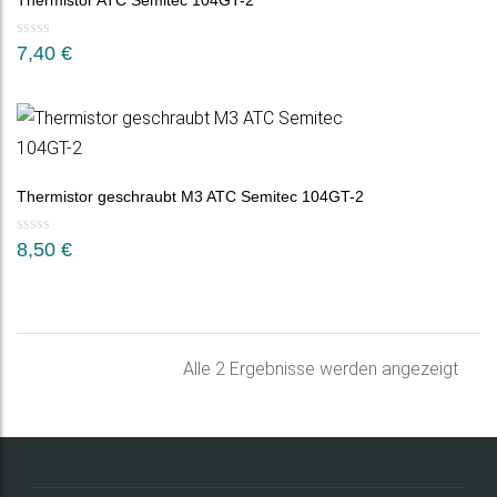
Thermistor ATC Semitec 104GT-2
7,40
€
Thermistor geschraubt M3 ATC Semitec 104GT-2
8,50
€
Nac
Alle 2 Ergebnisse werden angezeigt
Belie
sorti