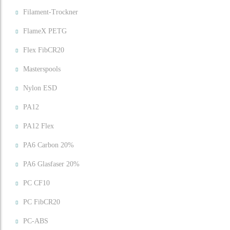
Filament-Trockner
FlameX PETG
Flex FibCR20
Masterspools
Nylon ESD
PA12
PA12 Flex
PA6 Carbon 20%
PA6 Glasfaser 20%
PC CF10
PC FibCR20
PC-ABS