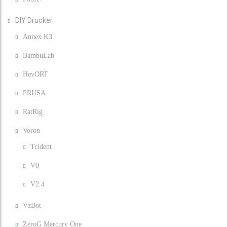
DIY Drucker
Annex K3
BambuLab
HevORT
PRUSA
RatRig
Voron
Trident
V0
V2.4
VzBot
ZeroG Mercury One