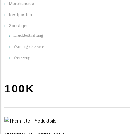
Merchandise
Restposten
Sonstiges
Druckbetthaftung
Wartung / Service
Werkzeug
100K