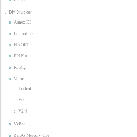
DIY Drucker
Annex K3
BambuLab
HevORT
PRUSA
RatRig
Voron
Trident
V0
V2.4
VzBot
ZeroG Mercury One