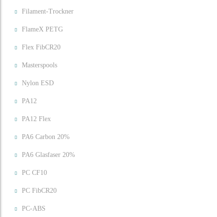
Filament-Trockner
FlameX PETG
Flex FibCR20
Masterspools
Nylon ESD
PA12
PA12 Flex
PA6 Carbon 20%
PA6 Glasfaser 20%
PC CF10
PC FibCR20
PC-ABS