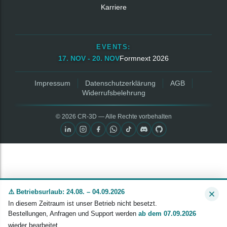
Karriere
EVENTS:
17. NOV - 20. NOV
Formnext 2026
Impressum
Datenschutzerklärung
AGB
Widerrufsbelehrung
© 2026 CR‑3D — Alle Rechte vorbehalten
⚠️ Betriebsurlaub: 24.08. – 04.09.2026
In diesem Zeitraum ist unser Betrieb nicht besetzt.
Bestellungen, Anfragen und Support werden
ab dem 07.09.2026
wieder bearbeitet.