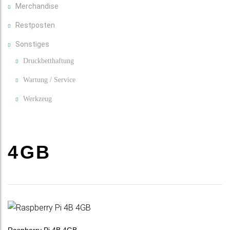
Merchandise
Restposten
Sonstiges
Druckbetthaftung
Wartung / Service
Werkzeug
4GB