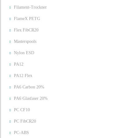
Filament-Trockner
FlameX PETG
Flex FibCR20
Masterspools
Nylon ESD
PA12
PA12 Flex
PA6 Carbon 20%
PA6 Glasfaser 20%
PC CF10
PC FibCR20
PC-ABS