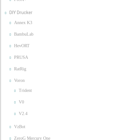
DIY Drucker
Annex K3
BambuLab
HevORT
PRUSA
RatRig
Voron
Trident
V0
V2.4
VzBot
ZeroG Mercury One