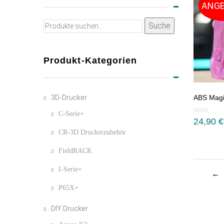
ANGE
Suche
Suche
nach:
Produkt-Kategorien
3D-Drucker
ABS Magi
C-Serie+
24,90
€
CR-3D Druckerzubehör
FieldRACK
I-Serie+
←
P65X+
DIY Drucker