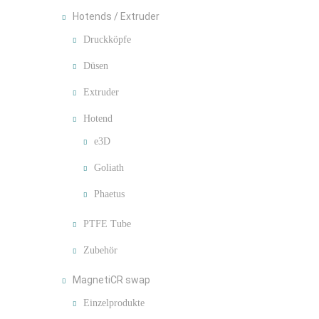
Hotends / Extruder
Druckköpfe
Düsen
Extruder
Hotend
e3D
Goliath
Phaetus
PTFE Tube
Zubehör
MagnetiCR swap
Einzelprodukte