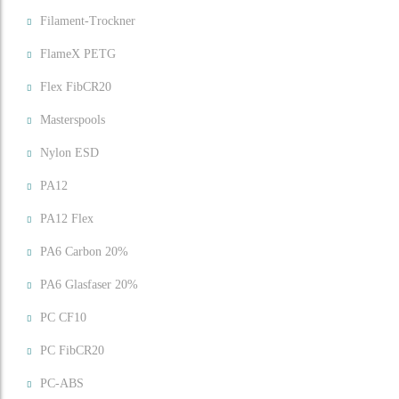
Filament-Trockner
FlameX PETG
Flex FibCR20
Masterspools
Nylon ESD
PA12
PA12 Flex
PA6 Carbon 20%
PA6 Glasfaser 20%
PC CF10
PC FibCR20
PC-ABS