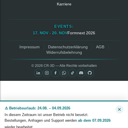
Karriere
EVENTS:
17. NOV - 20. NOV
Formnext 2026
Impressum
Datenschutzerklärung
AGB
Widerrufsbelehrung
© 2026 CR‑3D — Alle Rechte vorbehalten
⚠️ Betriebsurlaub: 24.08. – 04.09.2026
In diesem Zeitraum ist unser Betrieb nicht besetzt.
Bestellungen, Anfragen und Support werden
ab dem 07.09.2026
wieder bearbeitet.