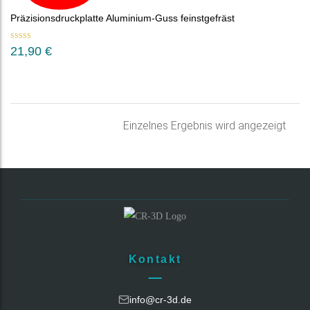
Präzisionsdruckplatte Aluminium-Guss feinstgefräst
Bewertet mit
21,90
€
5.00
von 5
Einzelnes Ergebnis wird angezeigt
Kontakt
info@cr-3d.de