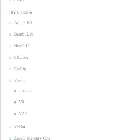
DIY Drucker
Annex K3
BambuLab
HevORT
PRUSA
RatRig
Voron
Trident
V0
V2.4
VzBot
ZeroG Mercury One