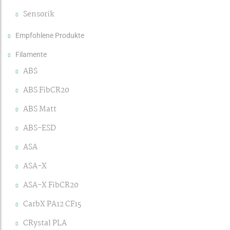
Sensorik
Empfohlene Produkte
Filamente
ABS
ABS FibCR20
ABS Matt
ABS-ESD
ASA
ASA-X
ASA-X FibCR20
CarbX PA12 CF15
CRystal PLA