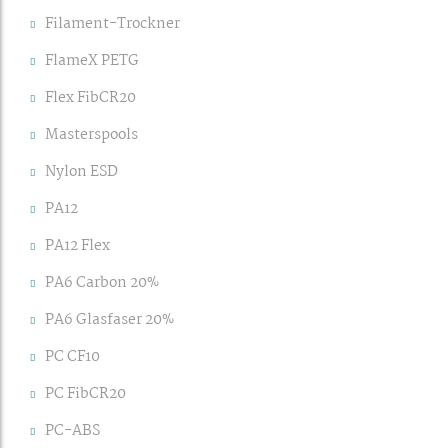
Filament-Trockner
FlameX PETG
Flex FibCR20
Masterspools
Nylon ESD
PA12
PA12 Flex
PA6 Carbon 20%
PA6 Glasfaser 20%
PC CF10
PC FibCR20
PC-ABS