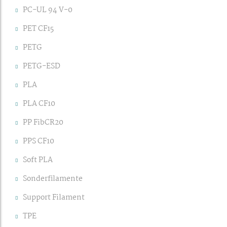
PC-UL 94 V-0
PET CF15
PETG
PETG-ESD
PLA
PLA CF10
PP FibCR20
PPS CF10
Soft PLA
Sonderfilamente
Support Filament
TPE