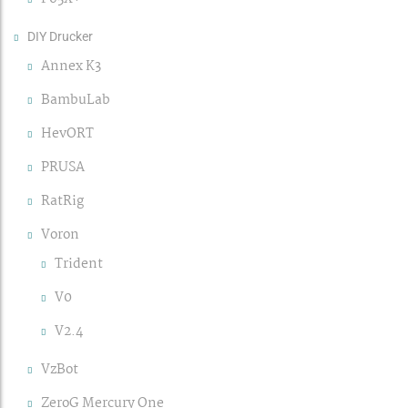
DIY Drucker
Annex K3
BambuLab
HevORT
PRUSA
RatRig
Voron
Trident
V0
V2.4
VzBot
ZeroG Mercury One