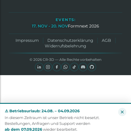
EVENTS:
17. NOV - 20. NOV
Formnext 2026
Impressum
Datenschutzerklärung
AGB
Widerrufsbelehrung
© 2026 CR‑3D — Alle Rechte vorbehalten
⚠️ Betriebsurlaub: 24.08. – 04.09.2026
In diesem Zeitraum ist unser Betrieb nicht besetzt.
Bestellungen, Anfragen und Support werden
ab dem 07.09.2026
wieder bearbeitet.