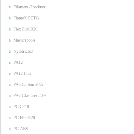
Filament-Trockner
FlameX PETG
Flex FibCR20
Masterspools
Nylon ESD
PA12
PA12 Flex
PA6 Carbon 20%
PA6 Glasfaser 20%
PC CF10
PC FibCR20
PC-ABS