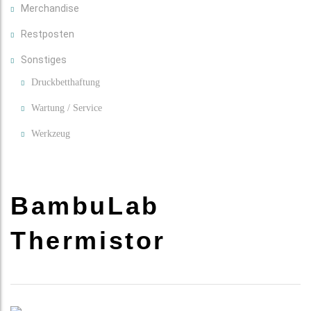
Merchandise
Restposten
Sonstiges
Druckbetthaftung
Wartung / Service
Werkzeug
BambuLab
Thermistor