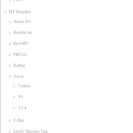
DIY Drucker
Annex K3
BambuLab
HevORT
PRUSA
RatRig
Voron
Trident
V0
V2.4
VzBot
ZeroG Mercury One