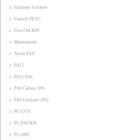
Filament-Trockner
FlameX PETG
Flex FibCR20
Masterspools
Nylon ESD
PA12
PA12 Flex
PA6 Carbon 20%
PA6 Glasfaser 20%
PC CF10
PC FibCR20
PC-ABS