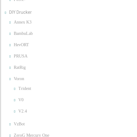
DIY Drucker
Annex K3
BambuLab
HevORT
PRUSA
RatRig
Voron
Trident
V0
V2.4
VzBot
ZeroG Mercury One