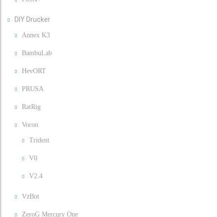
DIY Drucker
Annex K3
BambuLab
HevORT
PRUSA
RatRig
Voron
Trident
V0
V2.4
VzBot
ZeroG Mercury One