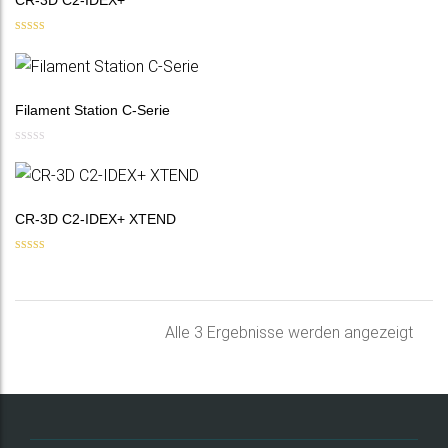
CR-3D C2-IDEX+
Bewertet mit
5.00
von 5
Filament Station C-Serie
CR-3D C2-IDEX+ XTEND
Bewertet mit
5.00
von 5
Nac
Alle 3 Ergebnisse werden angezeigt
Belie
sorti