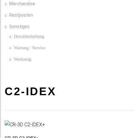
Merchandise
Restposten
Sonstiges
Druckbetthaftung
Wartung / Service
Werkzeug
C2-IDEX