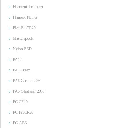
Filament-Trockner
FlameX PETG
Flex FibCR20
Masterspools
Nylon ESD
PA12
PA12 Flex
PA6 Carbon 20%
PA6 Glasfaser 20%
PC CF10
PC FibCR20
PC-ABS