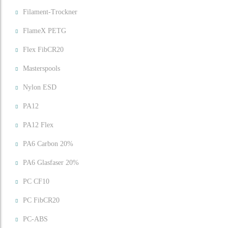
Filament-Trockner
FlameX PETG
Flex FibCR20
Masterspools
Nylon ESD
PA12
PA12 Flex
PA6 Carbon 20%
PA6 Glasfaser 20%
PC CF10
PC FibCR20
PC-ABS