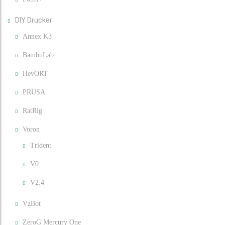
DIY Drucker
Annex K3
BambuLab
HevORT
PRUSA
RatRig
Voron
Trident
V0
V2.4
VzBot
ZeroG Mercury One