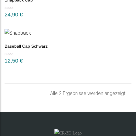
Snapback Cap
24,90
€
Baseball Cap Schwarz
12,50
€
Nac
Alle 2 Ergebnisse werden angezeigt
Belie
sorti