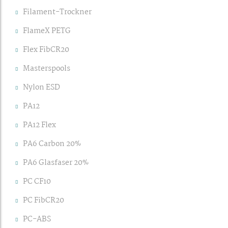
Filament-Trockner
FlameX PETG
Flex FibCR20
Masterspools
Nylon ESD
PA12
PA12 Flex
PA6 Carbon 20%
PA6 Glasfaser 20%
PC CF10
PC FibCR20
PC-ABS