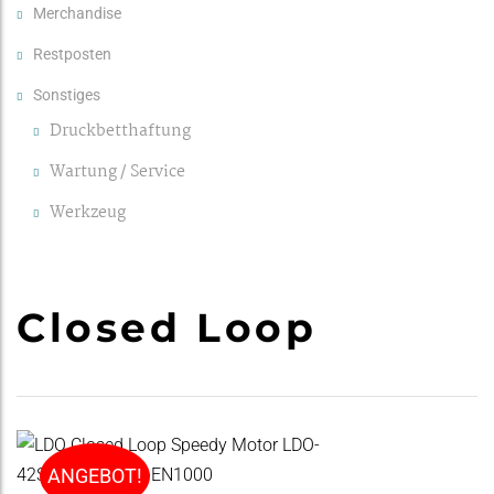
Merchandise
Restposten
Sonstiges
Druckbetthaftung
Wartung / Service
Werkzeug
Closed Loop
ANGEBOT!