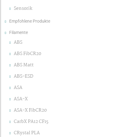
Sensorik
Empfohlene Produkte
Filamente
ABS
ABS FibCR20
ABS Matt
ABS-ESD
ASA
ASA-X
ASA-X FibCR20
CarbX PA12 CF15
CRystal PLA