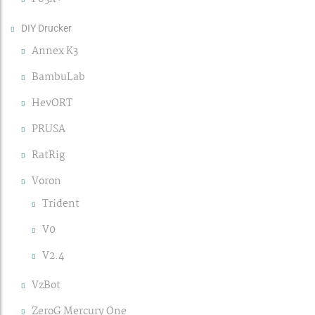
DIY Drucker
Annex K3
BambuLab
HevORT
PRUSA
RatRig
Voron
Trident
V0
V2.4
VzBot
ZeroG Mercury One