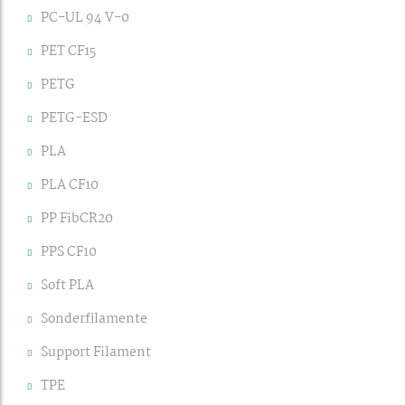
PC-UL 94 V-0
PET CF15
PETG
PETG-ESD
PLA
PLA CF10
PP FibCR20
PPS CF10
Soft PLA
Sonderfilamente
Support Filament
TPE