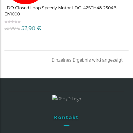
LDO Closed Loop Speedy Motor LDO-42STH48-2504B-
EN1000
Ursprünglicher
Aktueller
52,90
€
59,90
€
Preis
Preis
war:
ist:
59,90 €
52,90 €.
Einzelnes Ergebnis wird angezeigt
Kontakt