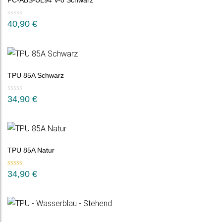
PC-ABS-UL94 V-0 Schwarz
40,90
€
TPU 85A Schwarz
34,90
€
TPU 85A Natur
Bewertet mit
34,90
€
5.00
von 5