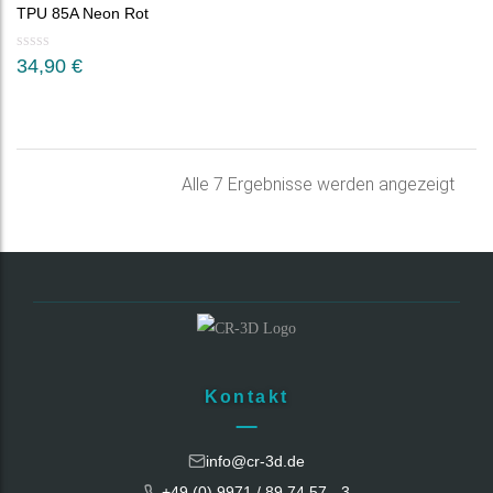
TPU 85A Neon Rot
34,90
€
Nac
Alle 7 Ergebnisse werden angezeigt
Belie
sorti
Kontakt
info@cr-3d.de
+49 (0) 9971 / 89 74 57 - 3