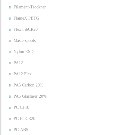
Filament-Trockner
FlameX PETG
Flex FibCR20
Masterspools
Nylon ESD
PA12
PA12 Flex
PA6 Carbon 20%
PA6 Glasfaser 20%
PC CF10
PC FibCR20
PC-ABS