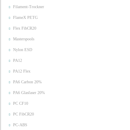
Filament-Trockner
FlameX PETG
Flex FibCR20
Masterspools
Nylon ESD
PA12
PA12 Flex
PA6 Carbon 20%
PA6 Glasfaser 20%
PC CF10
PC FibCR20
PC-ABS