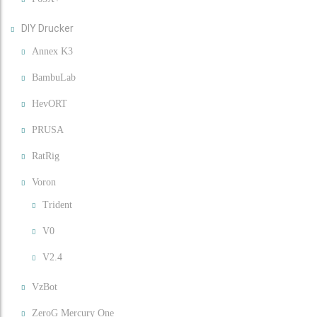
DIY Drucker
Annex K3
BambuLab
HevORT
PRUSA
RatRig
Voron
Trident
V0
V2.4
VzBot
ZeroG Mercury One