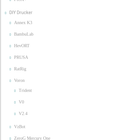
DIY Drucker
Annex K3
BambuLab
HevORT
PRUSA
RatRig
Voron
Trident
V0
V2.4
VzBot
ZeroG Mercury One