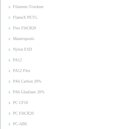
Filament-Trockner
FlameX PETG
Flex FibCR20
Masterspools
Nylon ESD
PA12
PA12 Flex
PA6 Carbon 20%
PA6 Glasfaser 20%
PC CF10
PC FibCR20
PC-ABS