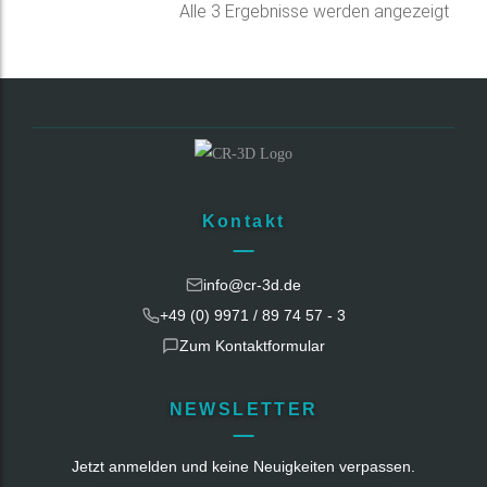
Nac
Alle 3 Ergebnisse werden angezeigt
Belie
sorti
Kontakt
info@cr-3d.de
+49 (0) 9971 / 89 74 57 - 3
Zum Kontaktformular
NEWSLETTER
Jetzt anmelden und keine Neuigkeiten verpassen.