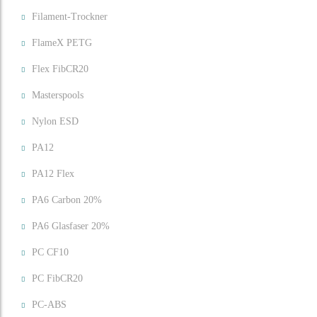
Filament-Trockner
FlameX PETG
Flex FibCR20
Masterspools
Nylon ESD
PA12
PA12 Flex
PA6 Carbon 20%
PA6 Glasfaser 20%
PC CF10
PC FibCR20
PC-ABS