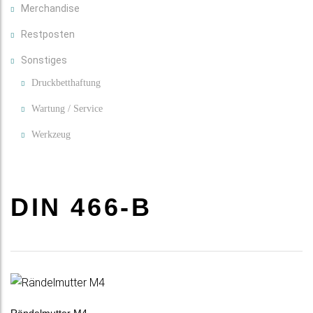
Merchandise
Restposten
Sonstiges
Druckbetthaftung
Wartung / Service
Werkzeug
DIN 466-B