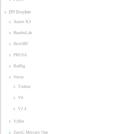
DIY Drucker
Annex K3
BambuLab
HevORT
PRUSA
RatRig
Voron
Trident
V0
V2.4
VzBot
ZeroG Mercury One