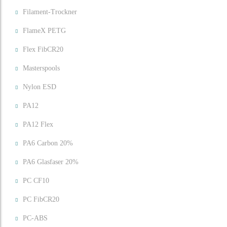
Filament-Trockner
FlameX PETG
Flex FibCR20
Masterspools
Nylon ESD
PA12
PA12 Flex
PA6 Carbon 20%
PA6 Glasfaser 20%
PC CF10
PC FibCR20
PC-ABS