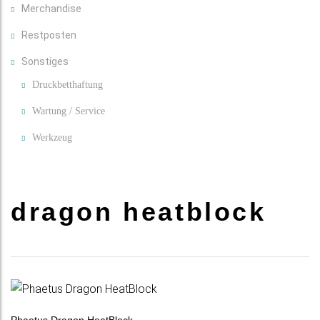
Merchandise
Restposten
Sonstiges
Druckbetthaftung
Wartung / Service
Werkzeug
dragon heatblock