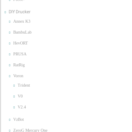
DIY Drucker
Annex K3
BambuLab
HevORT
PRUSA
RatRig
Voron
Trident
V0
V2.4
VzBot
ZeroG Mercury One