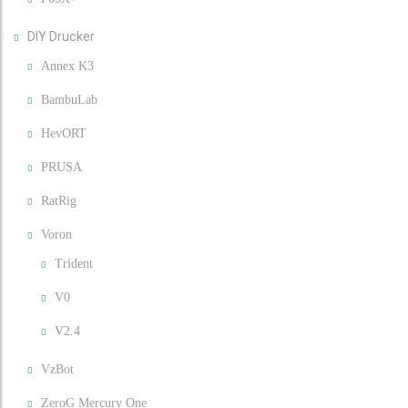
DIY Drucker
Annex K3
BambuLab
HevORT
PRUSA
RatRig
Voron
Trident
V0
V2.4
VzBot
ZeroG Mercury One