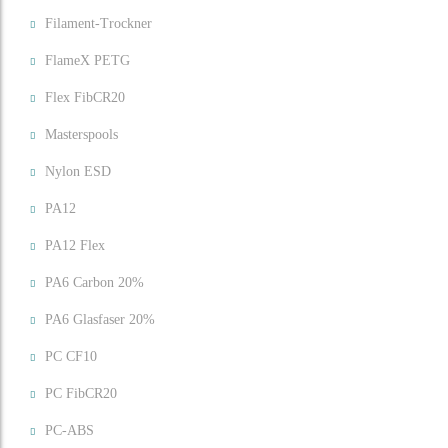
Filament-Trockner
FlameX PETG
Flex FibCR20
Masterspools
Nylon ESD
PA12
PA12 Flex
PA6 Carbon 20%
PA6 Glasfaser 20%
PC CF10
PC FibCR20
PC-ABS