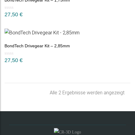
BondTech Drivegear Kit – 1,75mm
27,50
€
BondTech Drivegear Kit – 2,85mm
27,50
€
Nac
Alle 2 Ergebnisse werden angezeigt
Belie
sorti