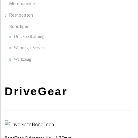
Merchandise
Restposten
Sonstiges
Druckbetthaftung
Wartung / Service
Werkzeug
DriveGear