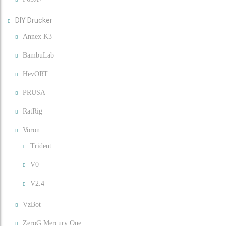
DIY Drucker
Annex K3
BambuLab
HevORT
PRUSA
RatRig
Voron
Trident
V0
V2.4
VzBot
ZeroG Mercury One