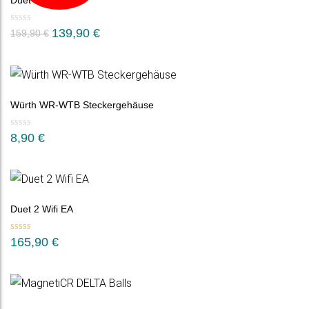
Duet 3 Mini 5+
139,90
€
159,90
€
Würth WR-WTB Steckergehäuse
8,90
€
Duet 2 Wifi EA
Bewertet mit
165,90
€
5.00
von 5