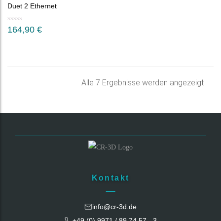
Duet 2 Ethernet
164,90
€
Nac
Alle 7 Ergebnisse werden angezeigt
Belie
sorti
Kontakt
info@cr-3d.de
+49 (0) 9971 / 89 74 57 - 3