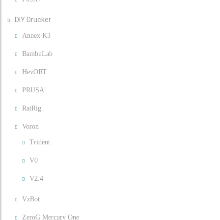
DIY Drucker
Annex K3
BambuLab
HevORT
PRUSA
RatRig
Voron
Trident
V0
V2.4
VzBot
ZeroG Mercury One