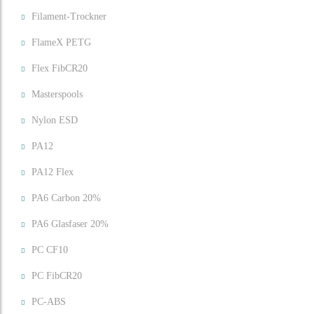
Filament-Trockner
FlameX PETG
Flex FibCR20
Masterspools
Nylon ESD
PA12
PA12 Flex
PA6 Carbon 20%
PA6 Glasfaser 20%
PC CF10
PC FibCR20
PC-ABS