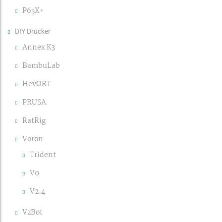
P65X+
DIY Drucker
Annex K3
BambuLab
HevORT
PRUSA
RatRig
Voron
Trident
V0
V2.4
VzBot