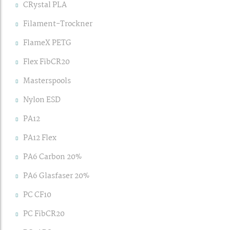
CRystal PLA
Filament-Trockner
FlameX PETG
Flex FibCR20
Masterspools
Nylon ESD
PA12
PA12 Flex
PA6 Carbon 20%
PA6 Glasfaser 20%
PC CF10
PC FibCR20