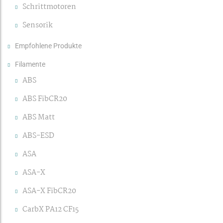
Schrittmotoren
Sensorik
Empfohlene Produkte
Filamente
ABS
ABS FibCR20
ABS Matt
ABS-ESD
ASA
ASA-X
ASA-X FibCR20
CarbX PA12 CF15