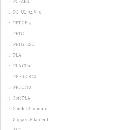
PC-ABS
PC-UL 94 V-0
PET CF15
PETG
PETG-ESD
PLA
PLA CF10
PP FibCR20
PPS CF10
Soft PLA
Sonderfilamente
Support Filament