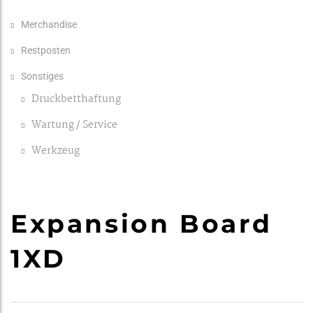
Merchandise
Restposten
Sonstiges
Druckbetthaftung
Wartung / Service
Werkzeug
Expansion Board
1XD