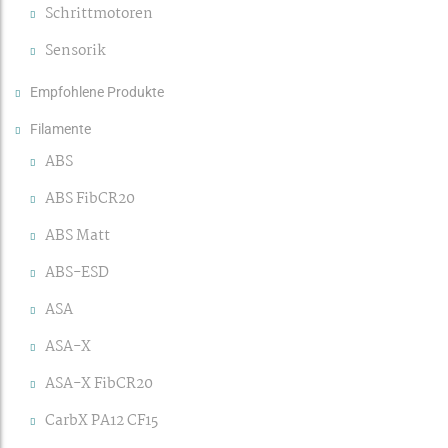
Schrittmotoren
Sensorik
Empfohlene Produkte
Filamente
ABS
ABS FibCR20
ABS Matt
ABS-ESD
ASA
ASA-X
ASA-X FibCR20
CarbX PA12 CF15