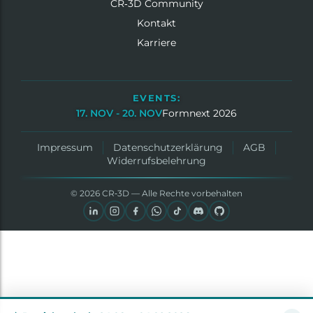
CR‑3D Community
Kontakt
Karriere
EVENTS:
17. NOV - 20. NOV
Formnext 2026
Impressum
Datenschutzerklärung
AGB
Widerrufsbelehrung
© 2026 CR‑3D — Alle Rechte vorbehalten