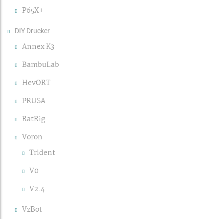
P65X+
DIY Drucker
Annex K3
BambuLab
HevORT
PRUSA
RatRig
Voron
Trident
V0
V2.4
VzBot