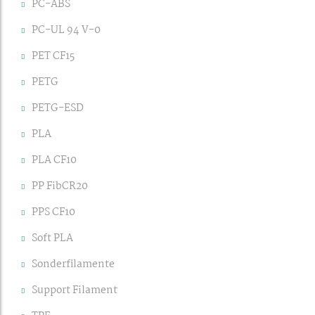
PC-ABS
PC-UL 94 V-0
PET CF15
PETG
PETG-ESD
PLA
PLA CF10
PP FibCR20
PPS CF10
Soft PLA
Sonderfilamente
Support Filament