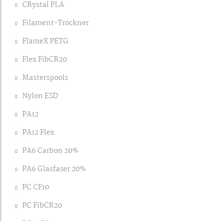
CRystal PLA
Filament-Trockner
FlameX PETG
Flex FibCR20
Masterspools
Nylon ESD
PA12
PA12 Flex
PA6 Carbon 20%
PA6 Glasfaser 20%
PC CF10
PC FibCR20