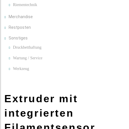
Riementechnik
Merchandise
Restposten
Sonstiges
Druckbetthaftung
Wartung / Service
Werkzeug
Extruder mit
integrierten
Filamentsensor