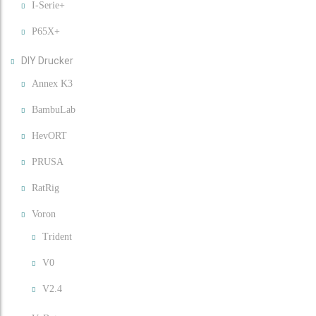
I-Serie+
P65X+
DIY Drucker
Annex K3
BambuLab
HevORT
PRUSA
RatRig
Voron
Trident
V0
V2.4