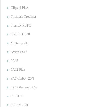
CRystal PLA
Filament-Trockner
FlameX PETG
Flex FibCR20
Masterspools
Nylon ESD
PA12
PA12 Flex
PA6 Carbon 20%
PA6 Glasfaser 20%
PC CF10
PC FibCR20