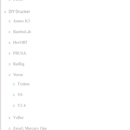
DIY Drucker
Annex K3
BambuLab
HevORT
PRUSA
RatRig
Voron
Trident
V0
V2.4
VzBot
ZeroG Mercury One