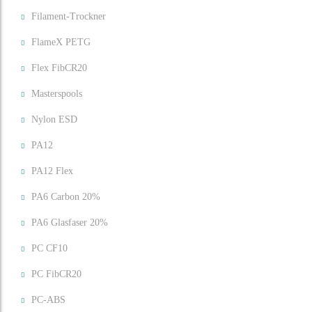
Filament-Trockner
FlameX PETG
Flex FibCR20
Masterspools
Nylon ESD
PA12
PA12 Flex
PA6 Carbon 20%
PA6 Glasfaser 20%
PC CF10
PC FibCR20
PC-ABS