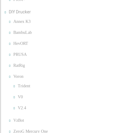
DIY Drucker
Annex K3
BambuLab
HevORT
PRUSA
RatRig
Voron
Trident
V0
V2.4
VzBot
ZeroG Mercury One