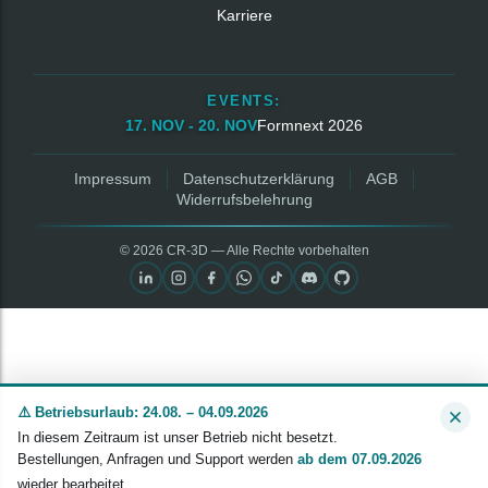
Karriere
EVENTS:
17. NOV - 20. NOV
Formnext 2026
Impressum
Datenschutzerklärung
AGB
Widerrufsbelehrung
© 2026 CR‑3D — Alle Rechte vorbehalten
⚠️ Betriebsurlaub: 24.08. – 04.09.2026
In diesem Zeitraum ist unser Betrieb nicht besetzt.
Bestellungen, Anfragen und Support werden
ab dem 07.09.2026
wieder bearbeitet.