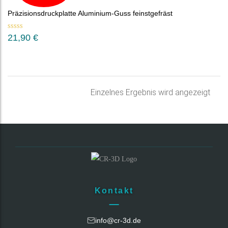
Präzisionsdruckplatte Aluminium-Guss feinstgefräst
Bewertet mit
21,90
€
5.00
von 5
Einzelnes Ergebnis wird angezeigt
Kontakt
info@cr-3d.de