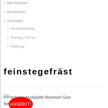
Merchandise
Restposten
Sonstiges
Druckbetthaftung
Wartung / Service
Werkzeug
feinstegefräst
ANGEBOT!