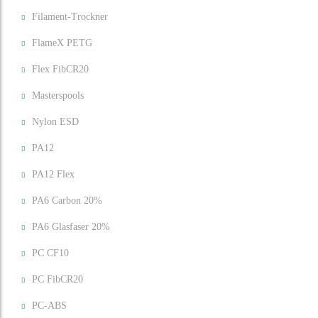
Filament-Trockner
FlameX PETG
Flex FibCR20
Masterspools
Nylon ESD
PA12
PA12 Flex
PA6 Carbon 20%
PA6 Glasfaser 20%
PC CF10
PC FibCR20
PC-ABS