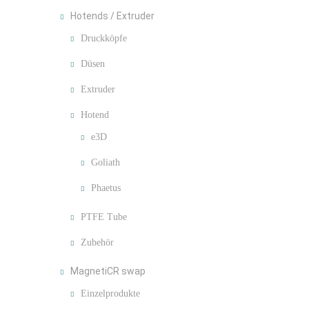
Hotends / Extruder
Druckköpfe
Düsen
Extruder
Hotend
e3D
Goliath
Phaetus
PTFE Tube
Zubehör
MagnetiCR swap
Einzelprodukte