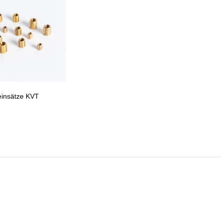
insätze KVT