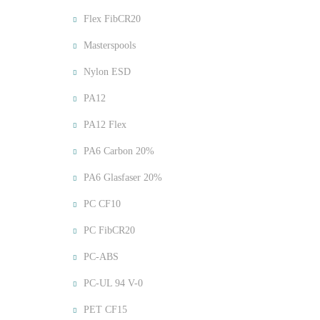
Flex FibCR20
Masterspools
Nylon ESD
PA12
PA12 Flex
PA6 Carbon 20%
PA6 Glasfaser 20%
PC CF10
PC FibCR20
PC-ABS
PC-UL 94 V-0
PET CF15