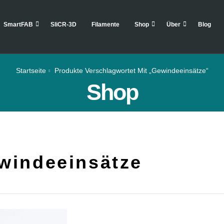
SmartFAB
SliCR-3D
Filamente
Shop
Über
Blog
Startseite
Produkte Verschlagwortet Mit „Gewindeeinsätze“
Shop
windeeinsätze