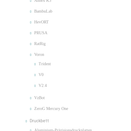
Annex K3
BambuLab
HevORT
PRUSA
RatRig
Voron
Trident
V0
V2.4
VzBot
ZeroG Mercury One
Druckbett
Aluminium-Präzisionsdruckplatten