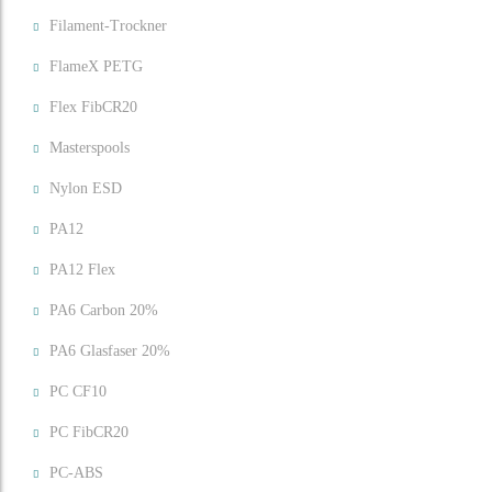
Filament-Trockner
FlameX PETG
Flex FibCR20
Masterspools
Nylon ESD
PA12
PA12 Flex
PA6 Carbon 20%
PA6 Glasfaser 20%
PC CF10
PC FibCR20
PC-ABS