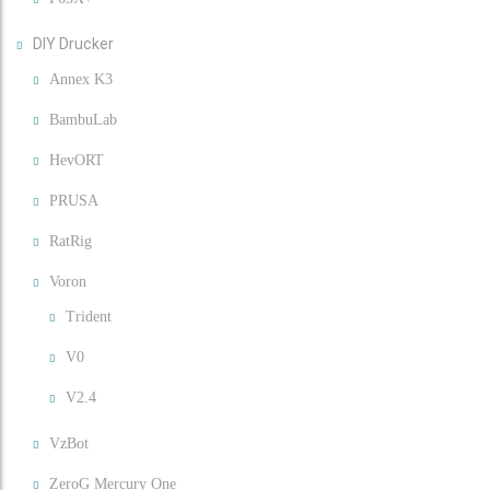
DIY Drucker
Annex K3
BambuLab
HevORT
PRUSA
RatRig
Voron
Trident
V0
V2.4
VzBot
ZeroG Mercury One