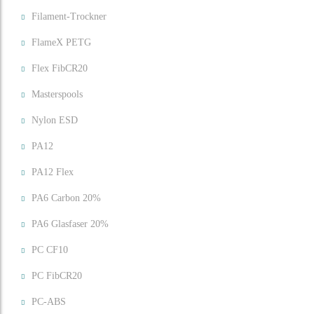
Filament-Trockner
FlameX PETG
Flex FibCR20
Masterspools
Nylon ESD
PA12
PA12 Flex
PA6 Carbon 20%
PA6 Glasfaser 20%
PC CF10
PC FibCR20
PC-ABS