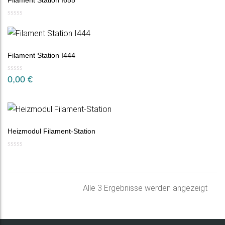
Filament Station I655
Filament Station I444
0,00
€
Heizmodul Filament-Station
Nac
Alle 3 Ergebnisse werden angezeigt
Belie
sorti