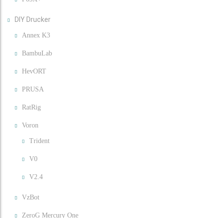
DIY Drucker
Annex K3
BambuLab
HevORT
PRUSA
RatRig
Voron
Trident
V0
V2.4
VzBot
ZeroG Mercury One