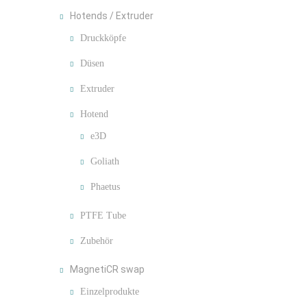
Hotends / Extruder
Druckköpfe
Düsen
Extruder
Hotend
e3D
Goliath
Phaetus
PTFE Tube
Zubehör
MagnetiCR swap
Einzelprodukte