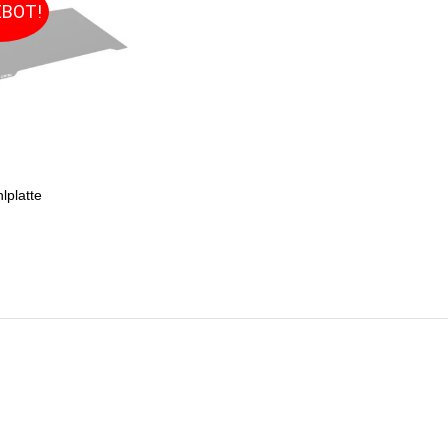
BOT!
lplatte