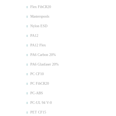
Flex FibCR20
Masterspools
Nylon ESD
PA12
PA12 Flex
PA6 Carbon 20%
PA6 Glasfaser 20%
PC CF10
PC FibCR20
PC-ABS
PC-UL 94 V-0
PET CF15