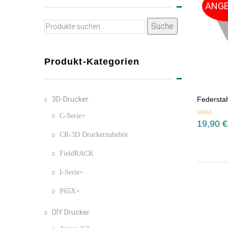
ANGE
Suche
Suche
nach:
Produkt-Kategorien
3D-Drucker
Federstah
C-Serie+
Bewertet mit
19,90
€
5.00
von 5
CR-3D Druckerzubehör
FieldRACK
I-Serie+
P65X+
DIY Drucker