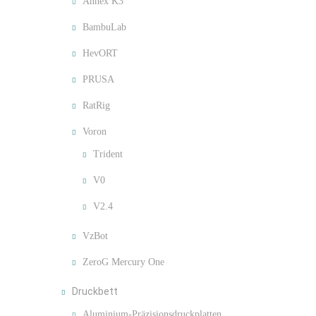
Annex K3
BambuLab
HevORT
PRUSA
RatRig
Voron
Trident
V0
V2.4
VzBot
ZeroG Mercury One
Druckbett
Aluminium-Präzisionsdruckplatten