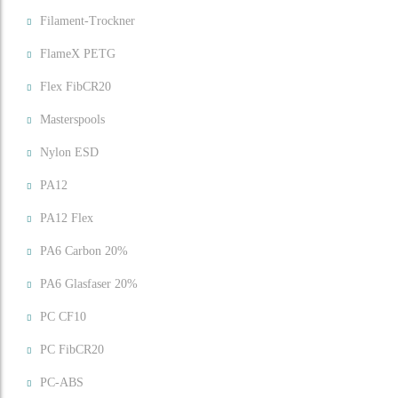
Filament-Trockner
FlameX PETG
Flex FibCR20
Masterspools
Nylon ESD
PA12
PA12 Flex
PA6 Carbon 20%
PA6 Glasfaser 20%
PC CF10
PC FibCR20
PC-ABS