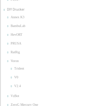
DIY Drucker
Annex K3
BambuLab
HevORT
PRUSA
RatRig
Voron
Trident
V0
V2.4
VzBot
ZeroG Mercury One