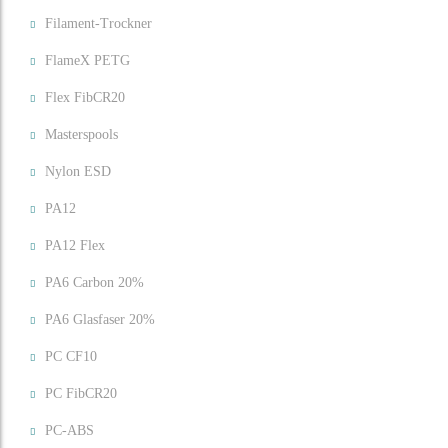
Filament-Trockner
FlameX PETG
Flex FibCR20
Masterspools
Nylon ESD
PA12
PA12 Flex
PA6 Carbon 20%
PA6 Glasfaser 20%
PC CF10
PC FibCR20
PC-ABS