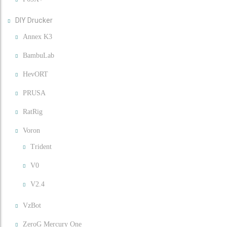
DIY Drucker
Annex K3
BambuLab
HevORT
PRUSA
RatRig
Voron
Trident
V0
V2.4
VzBot
ZeroG Mercury One