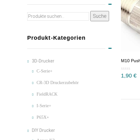
Suche
Suche
nach:
Produkt-Kategorien
M10 Push
3D-Drucker
C-Serie+
1,90
€
CR-3D Druckerzubehör
FieldRACK
I-Serie+
P65X+
DIY Drucker