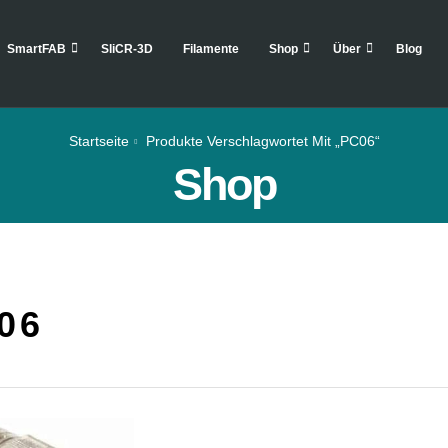
SmartFAB
SliCR-3D
Filamente
Shop
Über
Blog
Startseite
Produkte Verschlagwortet Mit „PC06“
Shop
06