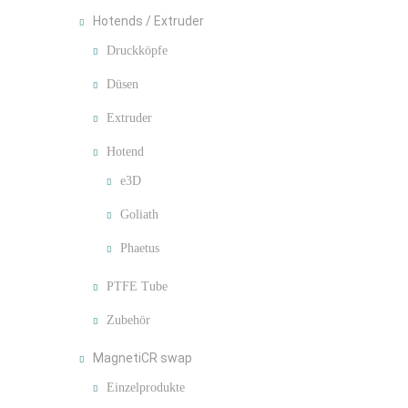
Hotends / Extruder
Druckköpfe
Düsen
Extruder
Hotend
e3D
Goliath
Phaetus
PTFE Tube
Zubehör
MagnetiCR swap
Einzelprodukte