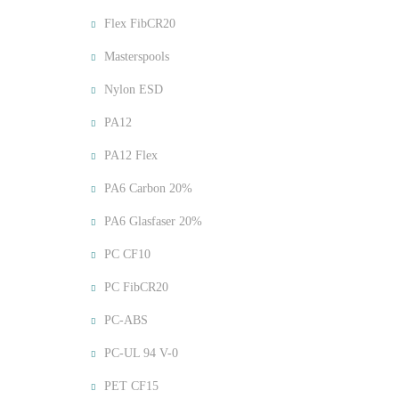
Flex FibCR20
Masterspools
Nylon ESD
PA12
PA12 Flex
PA6 Carbon 20%
PA6 Glasfaser 20%
PC CF10
PC FibCR20
PC-ABS
PC-UL 94 V-0
PET CF15