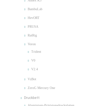
Annex K3
BambuLab
HevORT
PRUSA
RatRig
Voron
Trident
V0
V2.4
VzBot
ZeroG Mercury One
Druckbett
Aluminium-Präzisionsdruckplatten