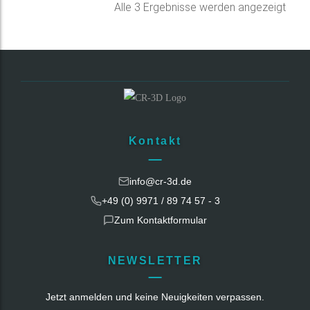
Nac
Alle 3 Ergebnisse werden angezeigt
Belie
sorti
Kontakt
info@cr-3d.de
+49 (0) 9971 / 89 74 57 - 3
Zum Kontaktformular
NEWSLETTER
Jetzt anmelden und keine Neuigkeiten verpassen.