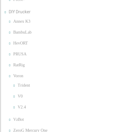
DIY Drucker
Annex K3
BambuLab
HevORT
PRUSA
RatRig
Voron
Trident
V0
V2.4
VzBot
ZeroG Mercury One