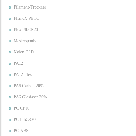
Filament-Trockner
FlameX PETG
Flex FibCR20
Masterspools
Nylon ESD
PA12
PA12 Flex
PA6 Carbon 20%
PA6 Glasfaser 20%
PC CF10
PC FibCR20
PC-ABS