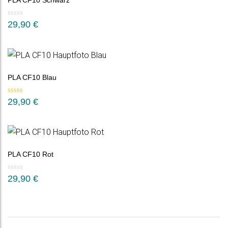
PLA CF10 Schwarz
29,90
€
PLA CF10 Blau
Bewertet mit
29,90
€
5.00
von 5
PLA CF10 Rot
29,90
€